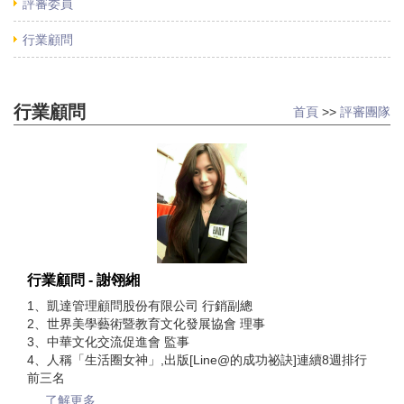
評審委員
行業顧問
行業顧問
首頁
>>
評審團隊
行業顧問 - 謝翎緗
1、凱達管理顧問股份有限公司 行銷副總
2、世界美學藝術暨教育文化發展協會 理事
3、中華文化交流促進會 監事
4、人稱「生活圈女神」,出版[Line@的成功祕訣]連續8週排行
前三名
.....了解更多