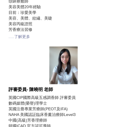
頌缽療癒師
美容美體20年經驗
目前：珍愛美學
美容、美體、紋繡、美睫
美容丙級證照
芳香療法習修
.....了解更多
評審委員- 陳曉明 老師
英國CIP國際高級五感調香師 評審委員
數碼媒體(榮譽)理學士
英國注冊專業芳療師(PEOT及IFA)
NAHA 美國認証臨床香薰治療師Level3
中國(高級)芳香理療師
韓國ICAD 官方認可導師