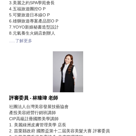
3.美麗之約SPA學苑會長
4.五福旅遊團控O P
5.可樂旅遊日本線O P
6.雄獅旅遊專案產品部O P
7.YOYO新娘秘書造型設計
8.元氣養生火鍋店創辦人
.....了解更多
評審委員 - 林臻瑋 老師
社團法人台灣美容發展技藝協會
產投美容經營行銷班講師
CIP高級註冊國際美學講師
1. 美麗綠洲皮膚管理美學 店長
2. 苗栗縣政府 國際盃第十二屆美容美髮大賽 評審委員