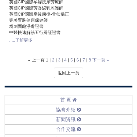
英國CIP國際孕婦按摩芳療師
英國CIP國際芳香泌乳照護師
英國CIP國際產後康復-骨盆矯正
完美育胸健康保健師
粉刺面皰淨膚證書
中醫快速解筋五行辨証證書
.....了解更多
« 上一頁 1 |
2
|
3
|
4
|
5
|
6
|
7
|
8
下一頁 »
返回上一頁
首 頁
協會介紹
新聞資訊
合作交流