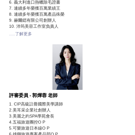
6. 義大利進口熱蠟除毛證書
7. 連續多年榮獲百萬業績王
8. 連續多年榮獲百萬產品殊榮
9. 赫爾鍶有限公司創辦人
10. 沛筠美容工作室負責人
.....了解更多
評審委員 - 郭燁蓉 老師
1. CIP高級註冊國際美學講師
2.美耳采企業社創辦人
3.美麗之約SPA學苑會長
4.五福旅遊團控O P
5.可樂旅遊日本線O P
6.雄獅旅遊專案產品部O P