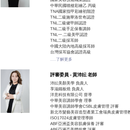
中華民國噴槍彩繪乙.丙級
TNA國家指甲彩繪初階證
TNL二級施華洛世奇認證
TNL二級健甲師認證
TNL二級手足保養講師
TNL一.二級美甲認證
TNL二級採耳師
中國大陸內地高級採耳師
台灣採耳協會認證高級
.....了解更多
評審委員 - 貢沛妘 老師
沛妘美顏美學 負責人
享滋鐵板燒 負責人
洋意科技有限公司 督導
中華美容講師學會 理事
中華美容講師學會CSBL皮膚管理 評審
新北市髮藝美容造型產業工會瑞典皮膚管理教
ISO17024皮膚管理導師
ABF亞洲盃美容肌膚保養 評審
ABF亞洲盃美體按摩 評審