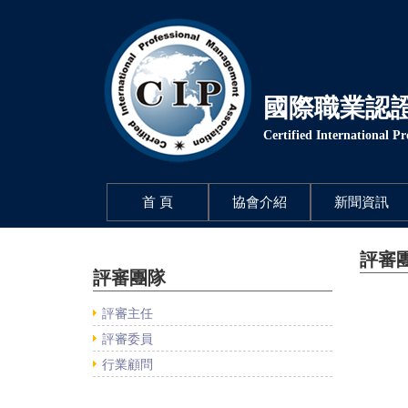
國際職業認
Certified International P
(current)
首 頁
協會介紹
新聞資訊
評審
評審團隊
評審主任
評審委員
行業顧問