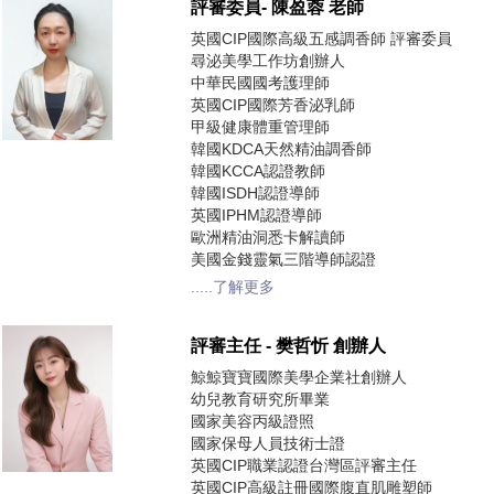
評審委員- 陳盈蓉 老師
英國CIP國際高級五感調香師 評審委員
尋泌美學工作坊創辦人
中華民國國考護理師
英國CIP國際芳香泌乳師
甲級健康體重管理師
韓國KDCA天然精油調香師
韓國KCCA認證教師
韓國ISDH認證導師
英國IPHM認證導師
歐洲精油洞悉卡解讀師
美國金錢靈氣三階導師認證
.....了解更多
評審主任 - 樊哲忻 創辦人
鯨鯨寶寶國際美學企業社創辦人
幼兒教育研究所畢業
國家美容丙級證照
國家保母人員技術士證
英國CIP職業認證台灣區評審主任
英國CIP高級註冊國際腹直肌雕塑師