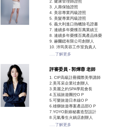
2. 健康管理師證照
3. 人壽保險證照
4. 美容專業丙級證照
5. 美髮專業丙級證照
6. 義大利進口熱蠟除毛證書
7. 連續多年榮獲百萬業績王
8. 連續多年榮獲百萬產品殊榮
9. 赫爾鍶有限公司創辦人
10. 沛筠美容工作室負責人
.....了解更多
評審委員 - 郭燁蓉 老師
1. CIP高級註冊國際美學講師
2.美耳采企業社創辦人
3.美麗之約SPA學苑會長
4.五福旅遊團控O P
5.可樂旅遊日本線O P
6.雄獅旅遊專案產品部O P
7.YOYO新娘秘書造型設計
8.元氣養生火鍋店創辦人
.....了解更多