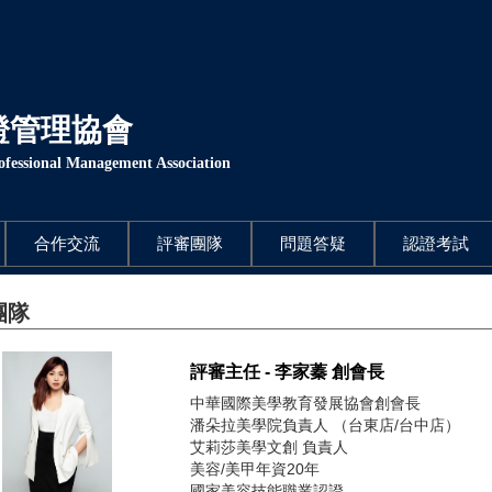
證管理協會
rofessional Management Association
合作交流
評審團隊
問題答疑
認證考試
團隊
評審主任 - 李家蓁 創會長
中華國際美學教育發展協會創會長
潘朵拉美學院負責人 （台東店/台中店）
艾莉莎美學文創 負責人
美容/美甲年資20年
國家美容技能職業認證