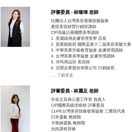
評審委員 - 林臻瑋 老師
社團法人台灣美容發展技藝協會
產投美容經營行銷班講師
CIP高級註冊國際美學講師
1. 美麗綠洲皮膚管理美學 店長
2. 苗栗縣政府 國際盃第十二屆美容美髮大賽
3. 中華美業升級教育協會 皮膚管理講師
4. 台灣美業美學協會 皮膚管理講師
5. 沛筠用品坊 美容師
6. 召寶企業股份有限公司 行銷組長
.....了解更多
評審委員 - 林麗足 老師
生命之花身心靈工作室 負責人
CIP國際高級排瘀師 評審委員
114年台灣美容技藝發展協會 三重區代表
臼井靈氣 教師階
卡魯納靈氣 教師階
光的課程習修