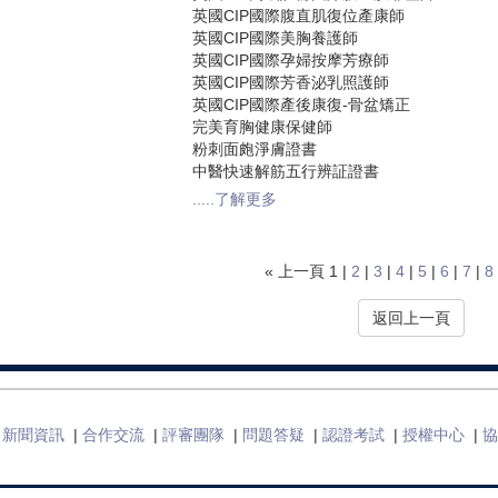
英國CIP國際腹直肌復位產康師
英國CIP國際美胸養護師
英國CIP國際孕婦按摩芳療師
英國CIP國際芳香泌乳照護師
英國CIP國際產後康復-骨盆矯正
完美育胸健康保健師
粉刺面皰淨膚證書
中醫快速解筋五行辨証證書
.....了解更多
« 上一頁 1 |
2
|
3
|
4
|
5
|
6
|
7
|
8
返回上一頁
新聞資訊
|
合作交流
|
評審團隊
|
問題答疑
|
認證考試
|
授權中心
|