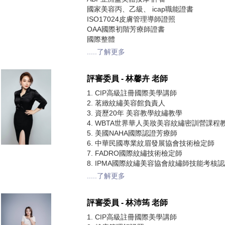
國家美容丙、乙級、 icap職能證書
ISO17024皮膚管理導師證照
OAA國際初階芳療師證書
國際整體
.....了解更多
評審委員 - 林馨卉 老師
1. CIP高級註冊國際美學講師
2. 茗緻紋繡美容館負責人
3. 資歷20年 美容教學紋繡教學
4. WBTA世界華人美妝美容紋繡密訓營課程
5. 美國NAHA國際認證芳療師
6. 中華民國專業紋眉發展協會技術檢定師
7. FADRO國際紋繡技術檢定師
8. IPMA國際紋繡美容協會紋繡師技能考核
.....了解更多
評審委員 - 林沛筠 老師
1. CIP高級註冊國際美學講師