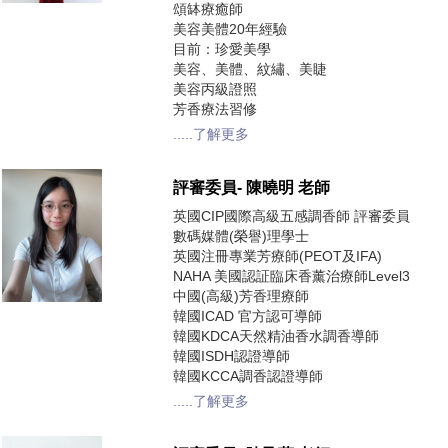
頌缽療癒師
美容美體20年經驗
目前：珍愛美學
美容、美體、紋繡、美睫
美容丙級證照
芳香療法習修
.....了解更多
評審委員- 陳曉明 老師
英國CIP國際高級五感調香師 評審委員
數碼媒體(榮譽)理學士
英國注冊專業芳療師(PEOT及IFA)
NAHA 美國認証臨床香薰治療師Level3
中國(高級)芳香理療師
韓國ICAD 官方認可導師
韓國KDCA天然精油香水調香導師
韓國ISDH認證導師
韓國KCCA調香認證導師
.....了解更多